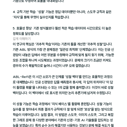
기능으로 수정하여 효율을 극대화합니다.
4. 규칙 기반 학습: '성찰' 기능은 정답 데이터뿐만 아니라, 스도쿠 규칙과 같은 
'지식'을 통해 무엇이 실수인지를 학습합니다.
5. 효율성 향상: 기존 방식들보다 훨씬 적은 학습 데이터와 시간으로도 더 높은 
정확도를 달성합니다.
깊게 이해하기
이 연구의 핵심은 '귀추적 학습'이라는 기존의 틀을 개선한 '귀추적 성찰'입니다. 
기존 ABL 방식의 가장 큰 문제점은 '일관성 최적화' 단계였습니다. 이는 인공 신
경망이 내놓은 답에서 어떤 부분을 수정해야 규칙에 맞게 될지 찾기 위해, 가능한 
모든 조합을 하나씩 시도해보는 과정이었습니다. 문제의 크기가 조금만 커져도 
경우의 수가 폭발적으로 늘어나 시간이 너무 오래 걸렸습니다.
ABL-Refl은 이 시간 소모가 큰 단계를 '성찰 벡터'를 만드는 효율적인 과정으
로 대체했습니다. 인공 신경망은 답을 예측함과 동시에, 각 답의 위치마다 '이 답
이 틀렸을 확률'을 나타내는 0 또는 1의 값을 함께 출력합니다. 이것이 바로 성찰 
벡터입니다. 이 벡터에서 1로 표시된 위치만 논리 추론기에 넘겨져 수정됩니다.
이 성찰 기능은 학습 과정에서 '지식 베이스'를 활용해 훈련됩니다. 성찰 기능이 
실수를 잘 찾아내서 최종 결과가 규칙에 더 잘 맞게 되면 '보상'을 받는 방식으로 
학습이 이루어집니다. 실험 결과, 이 방법은 스도쿠, 이미지 스도쿠, 그리고 복잡
한 그래프 문제 등 다양한 분야에서 기존의 신경-기호 AI 기술들을 압도하는 성
능을 보였습니다. 특히 순수 논리 해결기만 사용하는 것보다 문제 해결 속도가 훨