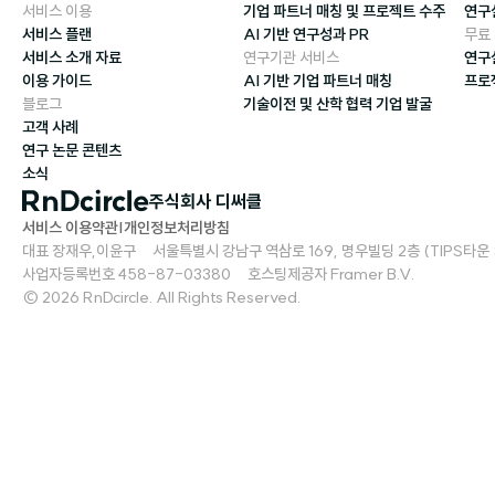
서비스 이용
기업 파트너 매칭 및 프로젝트 수주
연구
서비스 플랜
AI 기반 연구성과 PR
무료
서비스 소개 자료
연구기관 서비스
연구
이용 가이드
AI 기반 기업 파트너 매칭
프로
블로그
기술이전 및 산학 협력 기업 발굴
고객 사례
연구 논문 콘텐츠
소식
주식회사 디써클
서비스 이용약관
|
개인정보처리방침
대표 장재우,이윤구     서울특별시 강남구 역삼로 169, 명우빌딩 2층 (TIPS타운 S2)   
사업자등록번호 458-87-03380     호스팅제공자 Framer B.V.
© 2026 RnDcircle. All Rights Reserved.