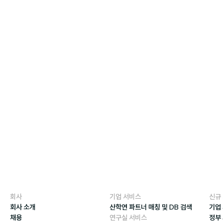
매출 16억원
기업 규모
첨부 자료
관련 
Google
회사
기업 서비스
신규
회사 소개
산학연 파트너 매칭 및 DB 검색
기업
채용
연구실 서비스
정부