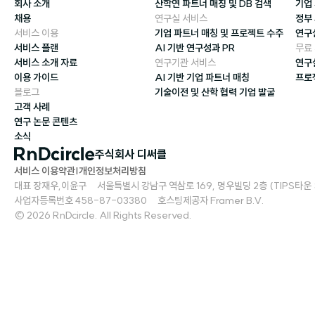
회사 소개
산학연 파트너 매칭 및 DB 검색
기업
채용
연구실 서비스
정부
서비스 이용
기업 파트너 매칭 및 프로젝트 수주
연구
서비스 플랜
AI 기반 연구성과 PR
무료
서비스 소개 자료
연구기관 서비스
연구
이용 가이드
AI 기반 기업 파트너 매칭
프로
블로그
기술이전 및 산학 협력 기업 발굴
고객 사례
연구 논문 콘텐츠
소식
주식회사 디써클
서비스 이용약관
|
개인정보처리방침
대표 장재우,이윤구     서울특별시 강남구 역삼로 169, 명우빌딩 2층 (TIPS타운 S2)   
사업자등록번호 458-87-03380     호스팅제공자 Framer B.V.
© 2026 RnDcircle. All Rights Reserved.