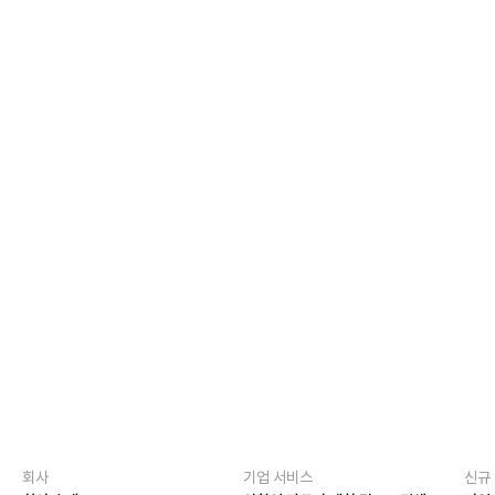
매출 32억(2
기업 규모
첨부 자료
관련 
Google
회사
기업 서비스
신규