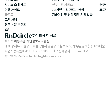
서비스 소개 자료
연구기관 서비스
연구
이용 가이드
AI 기반 기업 파트너 매칭
프로
블로그
기술이전 및 산학 협력 기업 발굴
고객 사례
연구 논문 콘텐츠
소식
주식회사 디써클
서비스 이용약관
|
개인정보처리방침
대표 장재우,이윤구     서울특별시 강남구 역삼로 169, 명우빌딩 2층 (TIPS타운 S2)   
사업자등록번호 458-87-03380     호스팅제공자 Framer B.V.
© 2026 RnDcircle. All Rights Reserved.