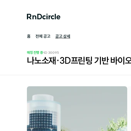
홈
전체 공고
공고 상세
·
매칭 진행 중
ID 
30095
나노소재·3D프린팅 기반 바이