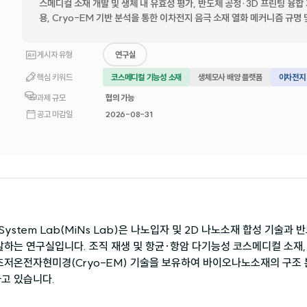
스메디컬 소재 개발 및 생체 내 유효성 평가, 반도체 공정·3D 프린팅 융
용, Cryo-EM 기반 분석을 통한 이차전지 음극 소재 열화 메커니즘 규명
게시자 유형
연구실
핵심 키워드
코스메디컬 기능성 소재
생체모사 배양 플랫폼
이차전지
과제 규모
협의 가능
공고 마감일
2026-08-31
 System Lab(MiNs Lab)은 나노입자 및 2D 나노소재 합성 기술
발하는 연구실입니다. 조직 재생 및 항균·항암 다기능성 코스메디컬 소재,
초저온전자현미경(Cryo-EM) 기술을 보유하여 바이오나노소재의 구조 
고 있습니다.