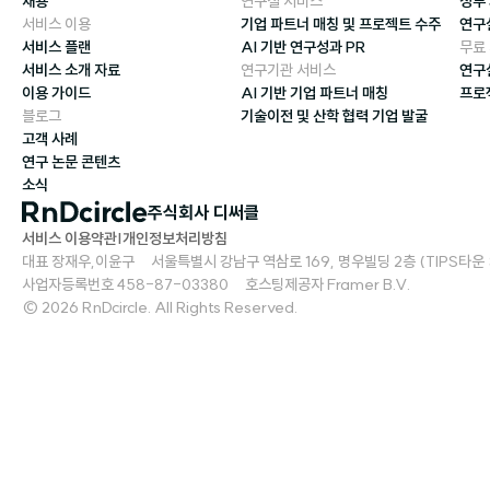
채용
연구실 서비스
정부
서비스 이용
기업 파트너 매칭 및 프로젝트 수주
연구
서비스 플랜
AI 기반 연구성과 PR
무료
서비스 소개 자료
연구기관 서비스
연구
이용 가이드
AI 기반 기업 파트너 매칭
프로
블로그
기술이전 및 산학 협력 기업 발굴
고객 사례
연구 논문 콘텐츠
소식
주식회사 디써클
서비스 이용약관
|
개인정보처리방침
대표 장재우,이윤구     서울특별시 강남구 역삼로 169, 명우빌딩 2층 (TIPS타운 S2)   
사업자등록번호 458-87-03380     호스팅제공자 Framer B.V.
© 2026 RnDcircle. All Rights Reserved.