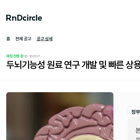
홈
전체 공고
공고 상세
·
매칭 진행 중
ID 
10007
두뇌기능성 원료 연구 개발 및 빠른 상
정부
본