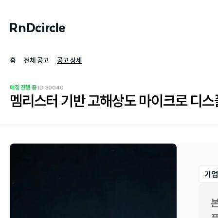
홈
전체 공고
공고 상세
·
매칭 진행 중
ID 
30040
멤리스터 기반 고해상도 마이크로 디스플
기업
본