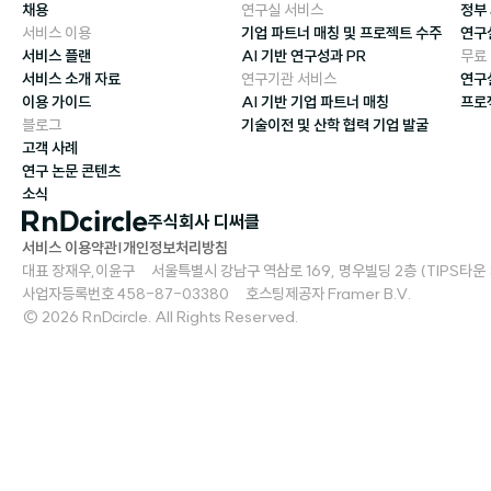
채용
연구실 서비스
정부
서비스 이용
기업 파트너 매칭 및 프로젝트 수주
연구
서비스 플랜
AI 기반 연구성과 PR
무료
서비스 소개 자료
연구기관 서비스
연구
이용 가이드
AI 기반 기업 파트너 매칭
프로
블로그
기술이전 및 산학 협력 기업 발굴
고객 사례
연구 논문 콘텐츠
소식
주식회사 디써클
서비스 이용약관
|
개인정보처리방침
대표 장재우,이윤구     서울특별시 강남구 역삼로 169, 명우빌딩 2층 (TIPS타운 S2)   
사업자등록번호 458-87-03380     호스팅제공자 Framer B.V.
© 2026 RnDcircle. All Rights Reserved.