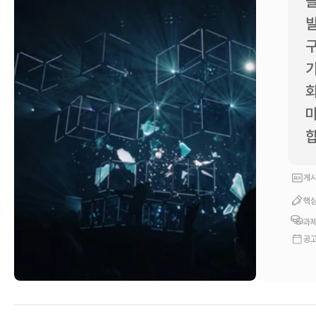
플
발
구
기
회
마
합
게시
핵심
과제
공고