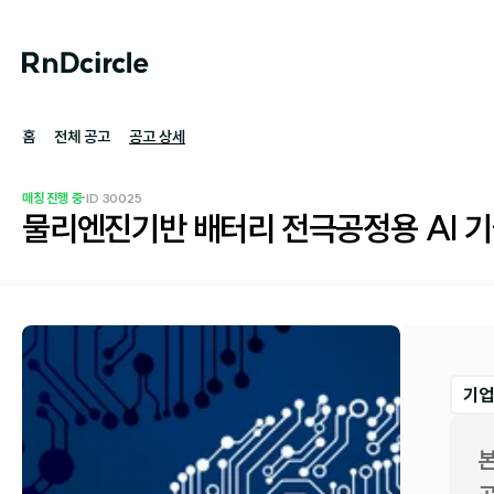
홈
전체 공고
공고 상세
·
매칭 진행 중
ID 
30025
물리엔진기반 배터리 전극공정용 AI 기
기업
본