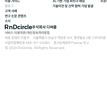
이용 가이드
AI 기반 기업 파트너 매칭
프로
블로그
기술이전 및 산학 협력 기업 발굴
고객 사례
연구 논문 콘텐츠
소식
주식회사 디써클
서비스 이용약관
|
개인정보처리방침
대표 장재우,이윤구     서울특별시 강남구 역삼로 169, 명우빌딩 2층 (TIPS타운 S2)   
사업자등록번호 458-87-03380     호스팅제공자 Framer B.V.
© 2026 RnDcircle. All Rights Reserved.