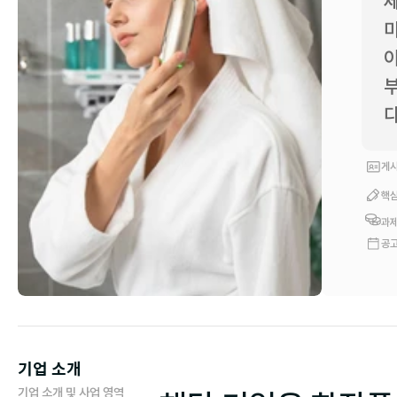
세
미
이
부
다
게시
핵심
과제
공고
기업 소개
기업 소개 및 사업 영역