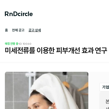
홈
전체 공고
공고 상세
·
매칭 진행 중
ID 
10060
미세전류를 이용한 피부개선 효과 연구
기업
본