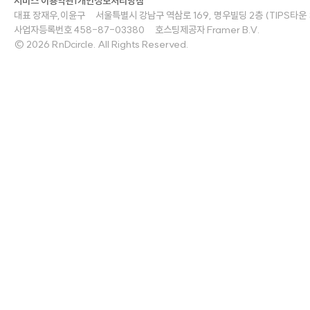
서비스 이용약관
|
개인정보처리방침
대표 장재우,이윤구     서울특별시 강남구 역삼로 169, 명우빌딩 2층 (TIPS타운 S2)   
사업자등록번호 458-87-03380     호스팅제공자 Framer B.V.
© 2026 RnDcircle. All Rights Reserved.