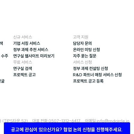
신규 서비스
고객 지원
검색
기업 서칭 서비스
담당자 문의
정부 과제 추천 서비스
온라인 미팅 신청
 수주
연구실 웹사이트 미리보기
자주 묻는 질문
무료 서비스
서비스 신청
연구실 검색
정부 과제 컨설팅 신청
프로젝트 공고
R&D 파트너 매칭 서비스 신청
발굴
프로젝트 공고 등록
타운 S2)     대표 전화 0507-1312-6417     이메일 info@rndcircle.io 
공고에 관심이 있으신가요? 협업 논의 신청을 진행해주세요.