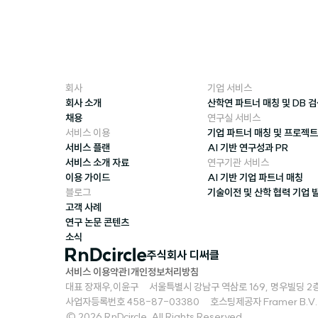
회사
기업 서비스
회사 소개
산학연 파트너 매칭 및 DB 
채용
연구실 서비스
서비스 이용
기업 파트너 매칭 및 프로젝트
서비스 플랜
AI 기반 연구성과 PR
서비스 소개 자료
연구기관 서비스
이용 가이드
AI 기반 기업 파트너 매칭
블로그
기술이전 및 산학 협력 기업 
고객 사례
연구 논문 콘텐츠
소식
주식회사 디써클
서비스 이용약관
|
개인정보처리방침
대표 장재우,이윤구     서울특별시 강남구 역삼로 169, 명우빌딩 2층 (TIPS
사업자등록번호 458-87-03380     호스팅제공자 Framer B.V.
© 2026 RnDcircle. All Rights Reserved.