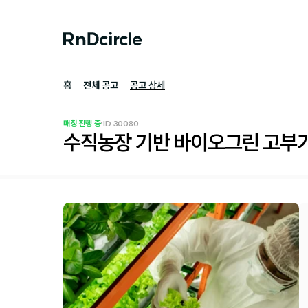
홈
전체 공고
공고 상세
·
매칭 진행 중
ID 
30080
수직농장 기반 바이오그린 고부가