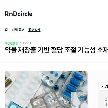
홈
전체 공고
공고 상세
·
매칭 진행 중
ID 
30067
약물 재창출 기반 혈당 조절 기능성 소
기업
본
다