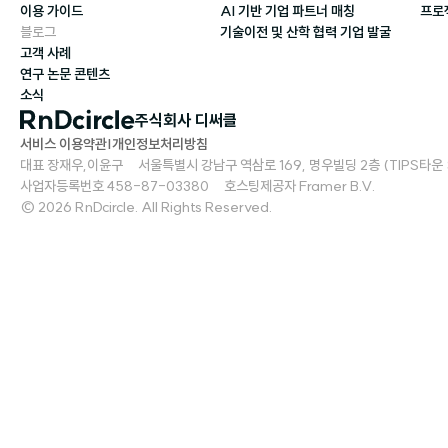
이용 가이드
AI 기반 기업 파트너 매칭
프로
블로그
기술이전 및 산학 협력 기업 발굴
고객 사례
연구 논문 콘텐츠
소식
주식회사 디써클
서비스 이용약관
|
개인정보처리방침
대표 장재우,이윤구     서울특별시 강남구 역삼로 169, 명우빌딩 2층 (TIPS타운 S2)   
사업자등록번호 458-87-03380     호스팅제공자 Framer B.V.
© 2026 RnDcircle. All Rights Reserved.