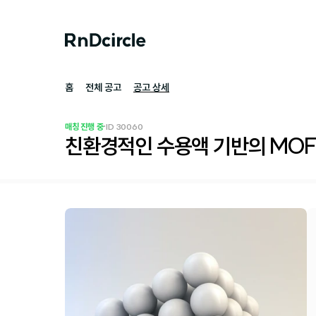
홈
전체 공고
공고 상세
·
매칭 진행 중
ID 
30060
친환경적인 수용액 기반의 MOF 