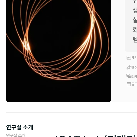
위
생
실
뢰
템
게시
핵심
과제
공고
연구실 소개
연구실 소개