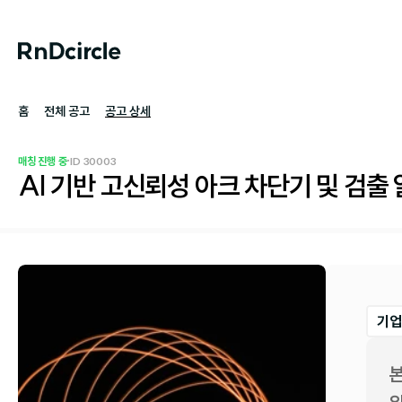
홈
전체 공고
공고 상세
·
매칭 진행 중
ID 
30003
AI 기반 고신뢰성 아크 차단기 및 검출
기업
본