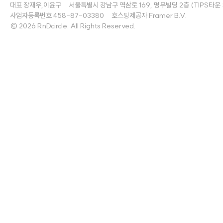
대표 장재우,이윤구     서울특별시 강남구 역삼로 169, 명우빌딩 2층 (TIPS타운 S2)   
사업자등록번호 458-87-03380     호스팅제공자 Framer B.V.
© 2026 RnDcircle. All Rights Reserved.