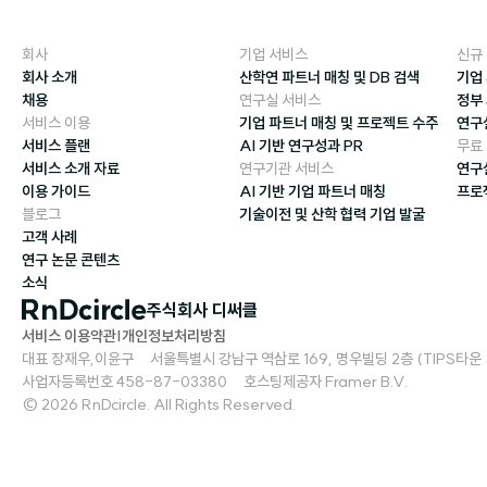
회사
기업 서비스
신규
회사 소개
산학연 파트너 매칭 및 DB 검색
기업
채용
연구실 서비스
정부
서비스 이용
기업 파트너 매칭 및 프로젝트 수주
연구
서비스 플랜
AI 기반 연구성과 PR
무료
서비스 소개 자료
연구기관 서비스
연구
이용 가이드
AI 기반 기업 파트너 매칭
프로
블로그
기술이전 및 산학 협력 기업 발굴
고객 사례
연구 논문 콘텐츠
소식
주식회사 디써클
서비스 이용약관
|
개인정보처리방침
대표 장재우,이윤구     서울특별시 강남구 역삼로 169, 명우빌딩 2층 (TIPS타운 S2)   
사업자등록번호 458-87-03380     호스팅제공자 Framer B.V.
© 2026 RnDcircle. All Rights Reserved.