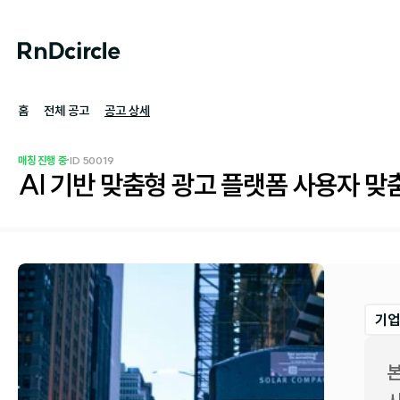
홈
전체 공고
공고 상세
·
매칭 진행 중
ID 
50019
AI 기반 맞춤형 광고 플랫폼 사용자 맞
기업
본