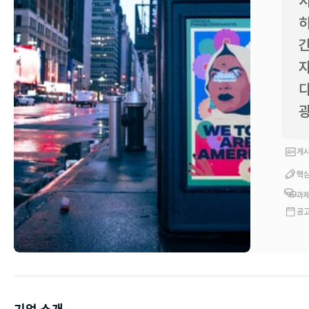
시
하
간
자
다
광
게시
핵심
과제
공고