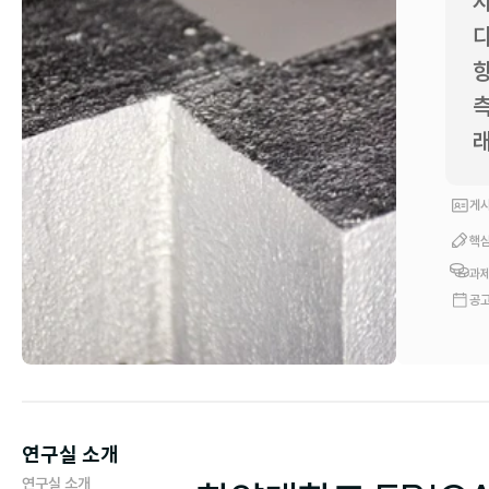
자
다
향
측
래
게시
핵심
과제
공고
연구실 소개
연구실 소개