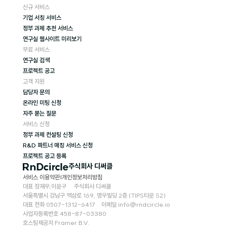
신규 서비스
기업 서칭 서비스
정부 과제 추천 서비스
연구실 웹사이트 미리보기
무료 서비스
연구실 검색
프로젝트 공고
고객 지원
담당자 문의
온라인 미팅 신청
자주 묻는 질문
서비스 신청
정부 과제 컨설팅 신청
R&D 파트너 매칭 서비스 신청
프로젝트 공고 등록
주식회사 디써클
서비스 이용약관
|
개인정보처리방침
대표 장재우,이윤구     주식회사 디써클
서울특별시 강남구 역삼로 169, 명우빌딩 2층 (TIPS타운 S2)     
대표 전화 0507-1312-6417    이메일 info@rndcircle.io 
사업자등록번호 458-87-03380     
호스팅제공자 Framer B.V.