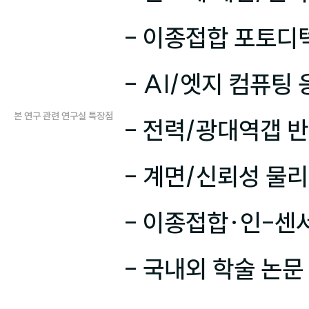
- 이종접합 포토디
- AI/엣지 컴퓨팅
본 연구 관련 연구실 특장점
- 전력/광대역갭 반
- 계면/신뢰성 물리
- 이종접합·인-센서
- 국내외 학술 논문