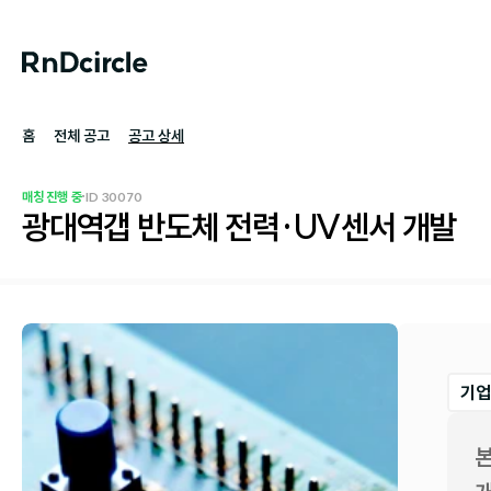
홈
전체 공고
공고 상세
·
매칭 진행 중
ID 
30070
광대역갭 반도체 전력·UV센서 개발
기업
본