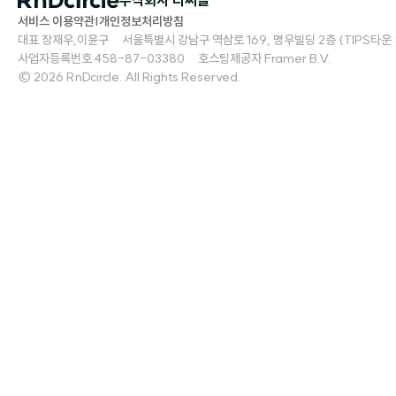
주식회사 디써클
서비스 이용약관
|
개인정보처리방침
대표 장재우,이윤구     서울특별시 강남구 역삼로 169, 명우빌딩 2층 (TIPS타운 S2)   
사업자등록번호 458-87-03380     호스팅제공자 Framer B.V.
© 2026 RnDcircle. All Rights Reserved.