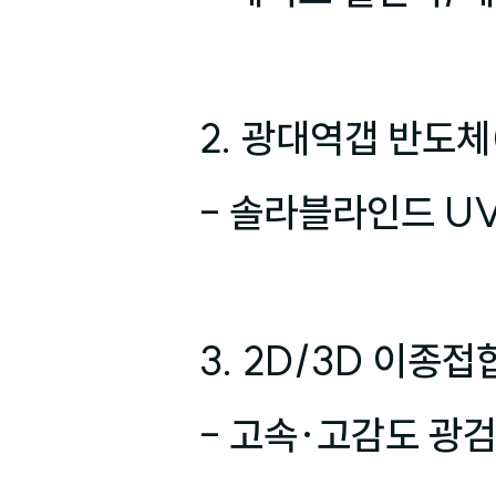
2. 광대역갭 반도체(
- 솔라블라인드 UV
3. 2D/3D 이종접
- 고속·고감도 광검