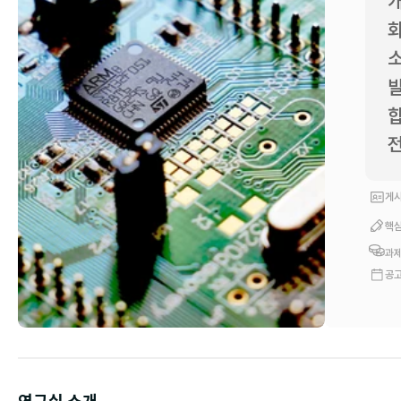
개
화
발
합
게시
핵심
과제
공고