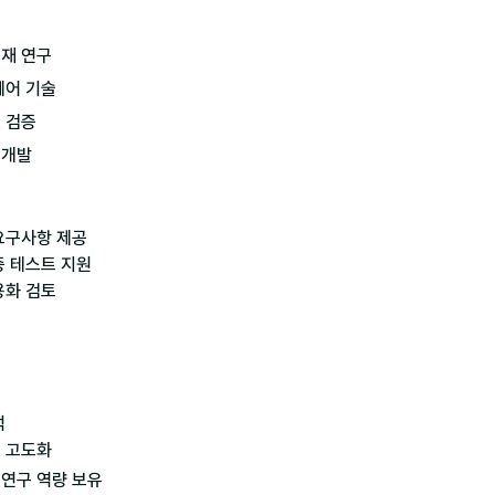
재 연구

어 기술

 검증

요구사항 제공

증 테스트 지원

화 검토





연구 역량 보유
