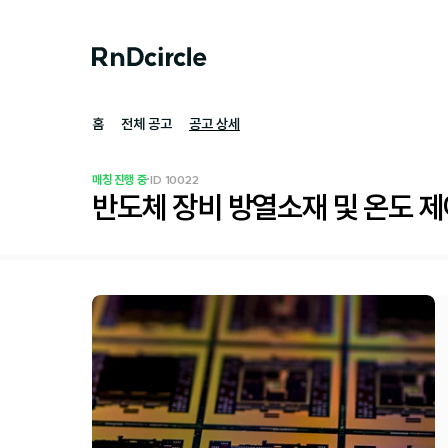
홈
전체 공고
공고 상세
·
매칭 진행 중
ID 
10022
반도체 장비 방열소재 및 온도 제