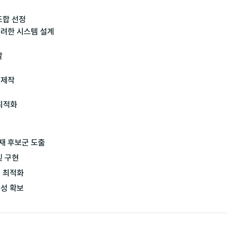
합 선정

려한 시스템 설계



제작

최적화

재 후보군 도출

 구현

 최적화
