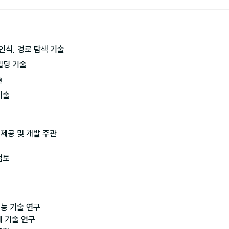
인식, 경로 탐색 기술

딩 기술



제공 및 개발 주관

토

능 기술 연구

 기술 연구
