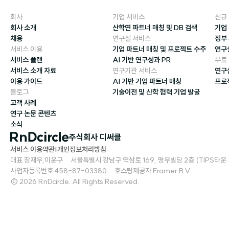
회사
기업 서비스
신규
회사 소개
산학연 파트너 매칭 및 DB 검색
기업
채용
연구실 서비스
정부
서비스 이용
기업 파트너 매칭 및 프로젝트 수주
연구
서비스 플랜
AI 기반 연구성과 PR
무료
서비스 소개 자료
연구기관 서비스
연구
이용 가이드
AI 기반 기업 파트너 매칭
프로
블로그
기술이전 및 산학 협력 기업 발굴
고객 사례
연구 논문 콘텐츠
소식
주식회사 디써클
서비스 이용약관
|
개인정보처리방침
대표 장재우,이윤구     서울특별시 강남구 역삼로 169, 명우빌딩 2층 (TIPS타운 S2)   
사업자등록번호 458-87-03380     호스팅제공자 Framer B.V.
© 2026 RnDcircle. All Rights Reserved.