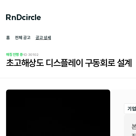
홈
전체 공고
공고 상세
·
매칭 진행 중
ID 
30102
초고해상도 디스플레이 구동회로 설계
기업
본