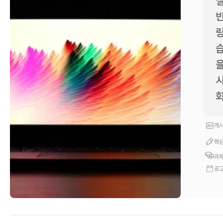
질
반
량
습
을
시
회
게시
핵심
과제
공고